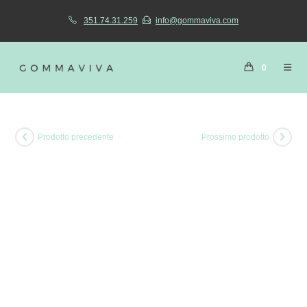
351.74.31.259
info@gommaviva.com
0
Prodotto precedente
Prossimo prodotto