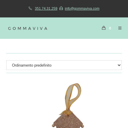
351.74.31.259
info@gommaviva.com
0